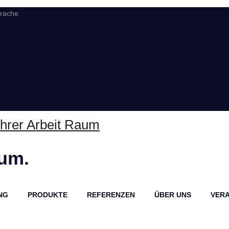
prache
aum.
NG
PRODUKTE
REFERENZEN
ÜBER UNS
VER