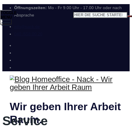
Öffnungszeiten:
Mo - Fr 9.00 Uhr - 17.00 Uhr oder nach
TOGGLE
Absprache
MENU
info@nack.de
040 /658 00 20
Wir geben Ihrer Arbeit
Raum.
Service