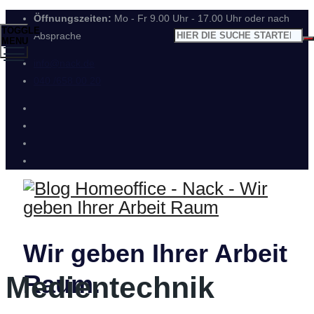
Öffnungszeiten:
Mo - Fr 9.00 Uhr - 17.00 Uhr oder nach
TOGGLE
Absprache
MENU
info@nack.de
040 /658 00 20
Wir geben Ihrer Arbeit
Raum.
Medientechnik