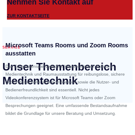
Nehmen Sie Kontakt auf
ZUR KONTAKTSEITE
Microsoft Teams Rooms und Zoom Rooms
SERVICE
ausstatten
Unser Themenbereich
Das Zusammenspiel zwischen Videokonferenz Software,
Medientechnik und Raumausstattung für reibungslose, sichere
Medientechnik
und professionelle Videokonferenzen sowie die Nutzer- und
Bedienerfreundlichkeit sind essentiell. Nicht jedes
Videokonferenzsystem ist für Microsoft Teams oder Zoom
Besprechungen geeignet. Eine umfassende Bestandsaufnahme
bildet die Grundlage für unsere Beratung und Umsetzung.