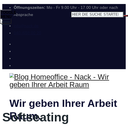
Öffnungszeiten:
Mo - Fr 9.00 Uhr - 17.00 Uhr oder nach
TOGGLE
Absprache
MENU
info@nack.de
040 /658 00 20
Wir geben Ihrer Arbeit
Raum.
Softseating