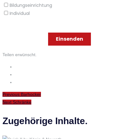
Teilen erwünscht.
Beitragsnavigation
Previous
Previous
Barhocker
Next
post:
Next
Schränke
post:
Zugehörige Inhalte.